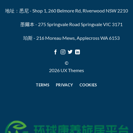
地址：悉尼 - Shop 1, 260 Belmore Rd, Riverwood NSW 2210
墨爾本 - 275 Springvale Road Springvale VIC 3171
珀斯 - 216 Moreau Mews, Applecross WA 6153
©
2026 UX Themes
TERMS
PRIVACY
COOKIES