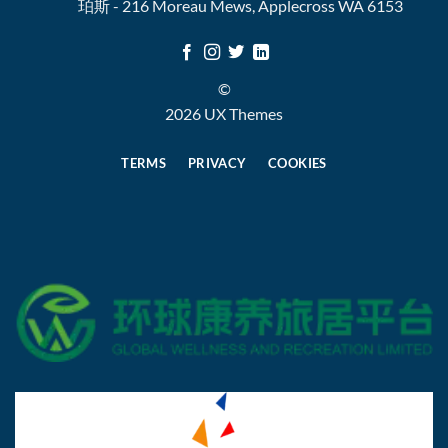
珀斯 - 216 Moreau Mews, Applecross WA 6153
©
2026 UX Themes
TERMS
PRIVACY
COOKIES