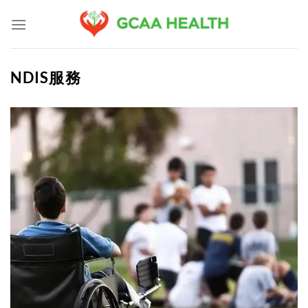
Skip
to
content
NDIS服務