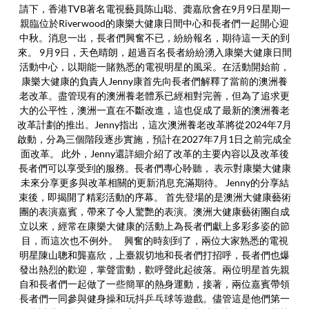
請下，香港TVB著名電視藝員陈山聪、龚嘉欣會在9月9日星期一
親臨位於Riverwood的康樂大健康日間中心和長者們一起開心迎
中秋。消息一出，長者們興奮不已，紛紛報名，期待這一天的到
來。 9月9日，天色晴朗，超過百名長者紛紛湧入康樂大健康日間
活動中心，以期能一賭熟悉的電視明星的風采。在活動開始前，
康樂大健康的負責人Jenny康首先向長者們解釋了當前的澳洲養
老改革。盡管現有的澳洲養老體系已經相對完善，但為了追求更
大的公平性，澳洲一直在不斷改進，這也促成了最新的澳洲養老
改革計劃的推出。Jenny指出，這次澳洲養老改革將從2024年7月
啟動，分為三個階段逐步實施，預計在2027年7月1日之前完成全
面改革。 此外，Jenny還詳細介紹了改革的主要內容以及改革後
長者們可以享受到的服務。長者們專心聆聽， 表示對康樂大健康
未來分享更多與改革相關的更新消息充滿期待。 Jenny的分享結
束後，即揭開了精彩活動的序幕。 首先登場的是澳洲大健康藝術
團的表演嘉賓，帶來了令人驚艷的表演。澳洲大健康藝術團自成
立以來，經常在康樂大健康的活動上為長者們獻上多彩多姿的節
目，而這次也不例外。 興奮的時刻到了，兩位大家熟悉的電視
明星陳山聰和龔嘉欣，上臺親切地和長者們打招呼，長者們也爆
發出熱烈的歡迎，掌聲雷動，歡呼聲此起彼落。兩位明星首先親
自和長者們一起做了一些簡單的熱身運動，接著，兩位嘉賓帶領
長者們一同參與健身操和玩抖乒乓球等遊戲。儘管這是他們第一