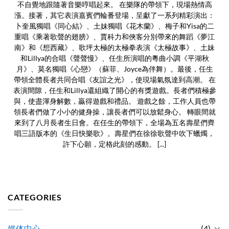
不自覺地跟隨著音樂哼唱起來。 在樂隊的帶領下，現場熱情高
漲。接著，其它表演嘉賓們輪番登場，呈獻了一系列精彩演出：
卜奎風獨唱《同心結》、土妹獨唱《花木蘭》、梅子和Yisa的二
重唱《乘著歌聲的翅膀》、賈科力和俠客分別帶來的舞蹈《夢江
南》和《想西藏》、歌坪太極的太極拳表演《太極故事》、土妹
和Lillya的合唱《聲聲慢》、任生所演唱的粵曲小調《平湖秋
月》、莫名獨唱《心戀》（蘇菲、Joyce為伴舞）。最後，任生
帶領全體長者共同合唱《友誼之光》，使現場氣氛達到高潮。 在
表演間隙，任生和Lillya還組織了開心的有獎遊戲。長者們積極參
與，使盡渾身解數，贏得遊戲和禮品。 遊戲之餘，工作人員也帶
領長者們做了小小的健身操，讓長者們可以放鬆身心。 轉眼間就
來到了八月長者生日會。在任生的帶領下，全場為五名壽星們齊
唱三語版本的《生日快樂歌》。壽星們在徐徐歌聲中吹下蠟燭，
許下心願，定格此刻的感動。 [...]
CATEGORIES
媒体中心
(4)