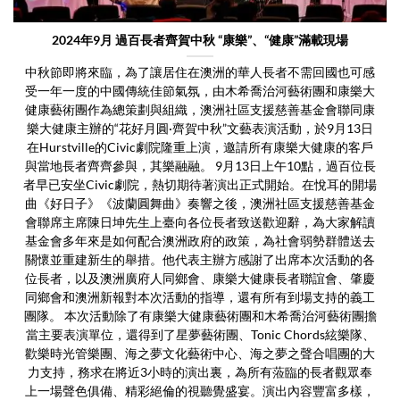
2024年9月 過百長者齊賀中秋 “康樂”、“健康”滿載現場
中秋節即將來臨，為了讓居住在澳洲的華人長者不需回國也可感
受一年一度的中國傳統佳節氣氛，由木希喬治河藝術團和康樂大
健康藝術團作為總策劃與組織，澳洲社區支援慈善基金會聯同康
樂大健康主辦的“花好月圓·齊賀中秋”文藝表演活動，於9月13日
在Hurstville的Civic劇院隆重上演，邀請所有康樂大健康的客戶
與當地長者齊齊參與，其樂融融。 9月13日上午10點，過百位長
者早已安坐Civic劇院，熱切期待著演出正式開始。在悅耳的開場
曲《好日子》《波蘭圓舞曲》奏響之後，澳洲社區支援慈善基金
會聯席主席陳日坤先生上臺向各位長者致送歡迎辭，為大家解讀
基金會多年來是如何配合澳洲政府的政策，為社會弱勢群體送去
關懷並重建新生的舉措。他代表主辦方感謝了出席本次活動的各
位長者，以及澳洲廣府人同鄉會、康樂大健康長者聯誼會、肇慶
同鄉會和澳洲新報對本次活動的指導，還有所有到場支持的義工
團隊。 本次活動除了有康樂大健康藝術團和木希喬治河藝術團擔
當主要表演單位，還得到了星夢藝術團、Tonic Chords絃樂隊、
歡樂時光管樂團、海之夢文化藝術中心、海之夢之聲合唱團的大
力支持，務求在將近3小時的演出裏，為所有蒞臨的長者觀眾奉
上一場聲色俱備、精彩絕倫的視聽覺盛宴。演出內容豐富多樣，