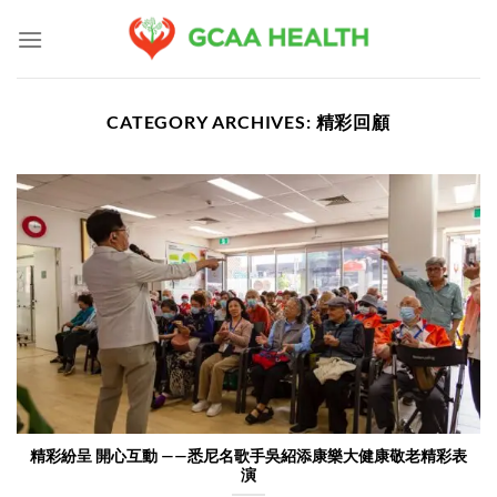
Skip
to
content
CATEGORY ARCHIVES:
精彩回顧
精彩紛呈 開心互動 ——悉尼名歌手吳紹添康樂大健康敬老精彩表
演