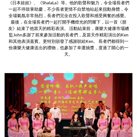
《日本娃娃》、《ShalaLa》等。他的歌聲和魅力，令全場長者們
一起不停鼓掌助慶，不少長者更情不自禁地站起來扭動身體，令
全場氣氛非常熱烈，長者們完全在投入歌聲和感受興奮的感覺。
最後，在全場長者們一起打開手機燈光的閃耀下，以一首《朋
友》結束了他當天的精彩表演。 活動結束前，康樂大健康市場總
監John多謝了前來參加活動的長者們，及當天作精彩演出的Ken
和其他表演嘉賓。更特別頒發了感謝狀給Ken。 長者們都得到一
份康樂大健康送出的禮物，也參加了幸運抽獎，度過了開心的一
天。