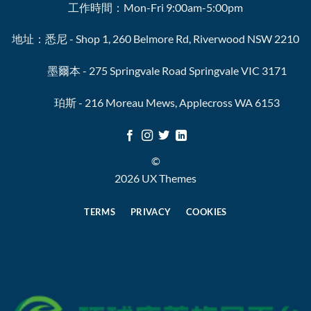
工作時間：Mon-Fri 9:00am-5:00pm
地址：悉尼 - Shop 1, 260 Belmore Rd, Riverwood NSW 2210
墨爾本 - 275 Springvale Road Springvale VIC 3171
珀斯 - 216 Moreau Mews, Applecross WA 6153
©
2026 UX Themes
TERMS
PRIVACY
COOKIES