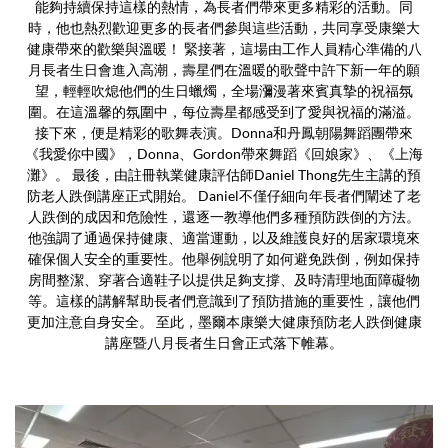
能夠持續保持這樣的熱情，為長者們帶來更多精彩的活動。同
時，他也熱烈歡迎更多的長者們參與這些活動，共同享受康樂大
健康帶來的歡樂與溫暖！ 緊接著，這場由工作人員精心準備的八
月長者生日會進入高潮，壽星們在溫暖的歌聲中許下新一年的願
望，輕輕吹熄他們的生日蠟燭，全場瀰漫著來賓真摯的祝福氛
圍。在這溫馨的氛圍中，每位壽星都感受到了愛與祝福的滿溢。
接下來，便是精彩的歌舞表演。Donna和丹鳳朝陽舞蹈團帶來
《我愛你中國》，Donna、Gordon帶來舞蹈《回娘家》、《上海
灘》。 最後，由註冊執業健康評估師Daniel Thong先生主講的預
防老人跌倒講座正式開始。 Daniel不僅仔細向年長者們闡述了老
人跌倒的成因和危險性，還逐一教導他們多種預防跌倒的方法。
他強調了通過保持健康、適當運動，以及維護良好的居家環境來
確保個人安全的重要性。他舉例說明了如何避免跌倒，例如保持
房間整潔、穿著合適鞋子以提供足夠支撐、及時清理地面障礙物
等。這樣的講解幫助長者們意識到了預防措施的重要性，讓他們
更加注意自身安全。 至此，墨爾本康樂大健康預防老人跌倒健康
講座暨八月長者生日會正式落下帷幕。