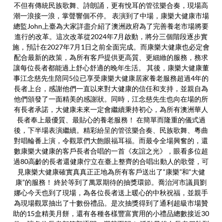
不但有傳統民族歌舞、詩朗誦，更有悅耳的管弦樂合奏，現場高
潮一浪接一浪，掌聲響個不停。 表演到了中場，康樂大健康市場
總監John上臺為大家詳盡介紹了澳洲政府為了完善養老市場將要
進行的改革。這次改革從2024年7月啟動，將分三個階段逐步實
施，預計在2027年7月1日之前全面完成。而康樂大健康也必定會
配合最新的政策，為所有客戶提供更高質、更細緻的服務，務求
讓每位長者都能過上舒心舒適的晚年生活。 其後，康樂大健康董
事江念慈先生陪同5位已享受康樂大健康居家養老服務超過4年的
長者上台，感謝他們一直以來對大健康的信任和支持，並親自為
他們頒發了一面精美的感謝狀。同時，江念慈先生也向在場的所
有長者承諾，大健康未來一定會繼續秉持初心，為所有澳洲華人
長者奉上最優質、最貼心的養老服務！ 在簡單而隆重的儀式過
後，下半場表演繼續。精彩紛呈的管弦樂合奏、民族歌舞、粵曲
對唱輪番上演，令觀眾們大飽眼福耳福。而最令全場興奮的，還
數康樂大健康的客戶長者合唱的一首《友誼之光》，眼看多位超
過80高齡的長者還健康佇立在臺上整齊的合唱出動人的歌聲，可
見康樂大健康確實真真正正地為所有客戶送出了“康樂”和“大健
康”的服務！ 終於等到了萬眾期待的抽獎環節。喬治河市議員劉
娜心今天也到了現場，為各位長者送上暖心的中秋祝福，並親手
為現場觀眾抽出了十數份禮品。是次抽獎得到了通利超級市場贊
助的15盒精美月餅，還有各種各樣豐富實用的小禮品總數接近30