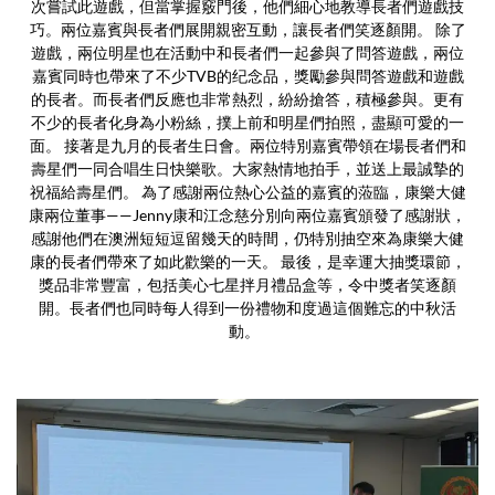
次嘗試此遊戲，但當掌握竅門後，他們細心地教導長者們遊戲技
巧。兩位嘉賓與長者們展開親密互動，讓長者們笑逐顏開。 除了
遊戲，兩位明星也在活動中和長者們一起參與了問答遊戲，兩位
嘉賓同時也帶來了不少TVB的纪念品，獎勵參與問答遊戲和遊戲
的長者。而長者們反應也非常熱烈，紛紛搶答，積極參與。更有
不少的長者化身為小粉絲，撲上前和明星們拍照，盡顯可愛的一
面。 接著是九月的長者生日會。兩位特別嘉賓帶領在場長者們和
壽星們一同合唱生日快樂歌。大家熱情地拍手，並送上最誠摯的
祝福給壽星們。 為了感謝兩位熱心公益的嘉賓的蒞臨，康樂大健
康兩位董事——Jenny康和江念慈分別向兩位嘉賓頒發了感謝狀，
感謝他們在澳洲短短逗留幾天的時間，仍特別抽空來為康樂大健
康的長者們帶來了如此歡樂的一天。 最後，是幸運大抽獎環節，
獎品非常豐富，包括美心七星拌月禮品盒等，令中獎者笑逐顏
開。長者們也同時每人得到一份禮物和度過這個難忘的中秋活
動。