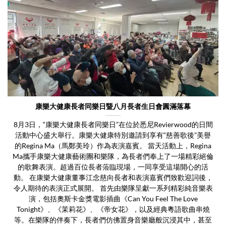
康樂大健康長者同樂日暨八月長者生日會圓滿落幕
8月3日，“康樂大健康長者同樂日”在位於悉尼Revierwood的日間
活動中心盛大舉行。康樂大健康特別邀請到享有“慈善歌後”美譽
的Regina Ma（馬鄭美玲）作為表演嘉賓。 當天活動上，Regina
Ma攜手康樂大健康藝術團和樂隊，為長者們奉上了一場精彩絕倫
的歌舞表演。超過百位長者蒞臨現場，一同享受這場開心的活
動。 在康樂大健康董事江念慈向長者和表演嘉賓們致歡迎詞後，
令人期待的表演正式展開。 首先由樂隊呈獻一系列精彩純音樂表
演，包括奧斯卡金獎電影插曲《Can You Feel The Love
Tonight》、《茉莉花》、《帝女花》，以及經典粵語歌曲串燒
等。在樂隊的伴奏下，長者們仿佛置身音樂廳般沉浸其中，甚至