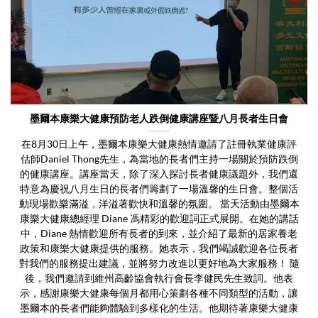
墨爾本康樂大健康預防老人跌倒健康講座暨八月長者生日會
在8月30日上午，墨爾本康樂大健康熱情邀請了註冊執業健康評
估師Daniel Thong先生，為當地的長者們主持一場關於預防跌倒
的健康講座。講座當天，除了深入探討長者健康議題外，我們還
特意為慶祝八月生日的長者們籌劃了一場溫馨的生日會。整個活
動現場歡樂滿溢，洋溢著歡快和溫馨的氛圍。 當天活動由墨爾本
康樂大健康總經理 Diane 馮精彩的歡迎詞正式展開。在她的講話
中，Diane 熱情歡迎所有長者的到來，並介紹了最新的居家養老
政策和康樂大健康提供的服務。她表示，我們竭誠歡迎各位長者
對我們的服務提出建議，並將努力改進以更好地為大家服務！ 隨
後，我們邀請到維州高齡協會執行會長李健民先生致詞。他表
示，感謝康樂大健康每個月都用心策劃各種不同類型的活動，讓
墨爾本的長者們能夠體驗到多樣化的生活。他期待著康樂大健康