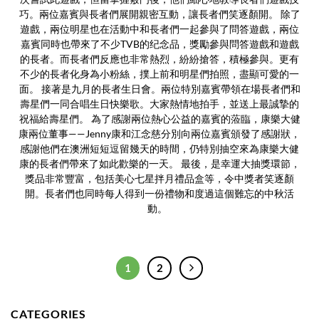
巧。兩位嘉賓與長者們展開親密互動，讓長者們笑逐顏開。 除了
遊戲，兩位明星也在活動中和長者們一起參與了問答遊戲，兩位
嘉賓同時也帶來了不少TVB的纪念品，獎勵參與問答遊戲和遊戲
的長者。而長者們反應也非常熱烈，紛紛搶答，積極參與。更有
不少的長者化身為小粉絲，撲上前和明星們拍照，盡顯可愛的一
面。 接著是九月的長者生日會。兩位特別嘉賓帶領在場長者們和
壽星們一同合唱生日快樂歌。大家熱情地拍手，並送上最誠摯的
祝福給壽星們。 為了感謝兩位熱心公益的嘉賓的蒞臨，康樂大健
康兩位董事——Jenny康和江念慈分別向兩位嘉賓頒發了感謝狀，
感謝他們在澳洲短短逗留幾天的時間，仍特別抽空來為康樂大健
康的長者們帶來了如此歡樂的一天。 最後，是幸運大抽獎環節，
獎品非常豐富，包括美心七星拌月禮品盒等，令中獎者笑逐顏
開。長者們也同時每人得到一份禮物和度過這個難忘的中秋活
動。
1
2
CATEGORIES