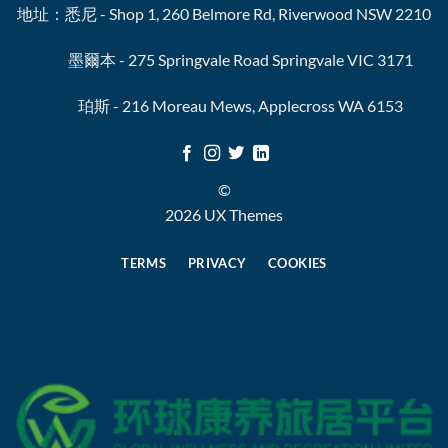
地址：悉尼 - Shop 1, 260 Belmore Rd, Riverwood NSW 2210
墨爾本 - 275 Springvale Road Springvale VIC 3171
珀斯 - 216 Moreau Mews, Applecross WA 6153
©
2026 UX Themes
TERMS
PRIVACY
COOKIES