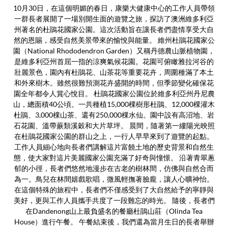
10月30日，在這個明媚的春日，康樂大健康中心的工作人員帶領
一群長者展開了一場別開生面的遊覽之旅，探訪了澳洲維多利亞
州著名的杜鵑花國家公園。這次活動旨在讓長者們盡情享受大自
然的恩賜，感受自然美景帶來的愉悅與能量。 維州杜鵑花國家公
園（National Rhododendron Garden）又稱丹德農山脈植物園，
是維多利亞州首屈一指的涼爽氣候花園。花園可俯瞰雅拉河谷的
壯麗景色，園內有杜鵑花、山茶花等重要花卉，周圍種滿了本土
和外來樹木。雖然很難預測花卉盛開的時間，但季節變化確保花
園全年都令人賞心悅目。 杜鵑花國家公園位於維多利亞州丹尼農
山，總面積40公頃。一共種植15,000棵樹形杜鵑、12,000棵灌木
杜鵑、3,000棵山茶、還有250,000棵水仙。園中設有高沼地、岩
石花園、溫帶蕨類溪穀和大片草坪。 晨間，隨著第一縷陽光映照
在杜鵑花國家公園的群山之上，一行人早早來到了遊覽的起點。
工作人員細心地向長者們講解這片富饒土地的歷史背景和自然生
態，使大家對這片美麗國家公園充滿了好奇與憧憬。 沿著青翠蔥
郁的小徑，長者們悠然地漫步在古老的樹林間，仿佛與自然合而
為一。鳥兒在林間嬉戲歌唱，微風輕撫著臉龐，讓人心曠神怡。
在這個特殊的旅程中，長者們不僅感受到了大自然給予的寧靜與
美好，更與工作人員攜手共度了一段難忘的時光。 隨後，長者們
在Dandenong山上最負盛名的餐廳杜鵑山莊（Olinda Tea
House）進行午餐。 午餐結束後，我們還為當月生日的長者舉辦