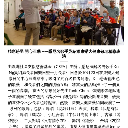
精彩紛呈 開心互動 ——悉尼名歌手吳紹添康樂大健康敬老精彩表
演
由澳洲社區支援慈善基金（CSFA）主辦，悉尼凍齡名男歌手Ken
Ng吳紹添長者同樂日暨十月長者生日會於10月23日在康樂大健
康日間中心圓滿結束，吸引了約百名長者到場。Ken憑著他出色
的歌藝，和長者們之間的積極互動，將當天的活動推上了一個又
一個的高潮。 當天的活動開始先由Tonic Chords弦樂隊張老師電
子琴演奏了幾首包括《萬水千山總是睛》等的受歡迎音樂，優美
的琴聲令不少長者也哼起來。然後，康樂大健康藝術團表演了一
系列的歌舞，包括：舞蹈 《花好月圓》表演、獨唱《我想有個
家》、舞蹈《絨花》、小組合唱 《半個月亮爬上來》、古箏《聲
聲慢》、二人對唱《只有情永在》、舞蹈《娥嫚》、合唱《友誼
之光》，博得了許多熱烈的掌聲。 康樂大健康董事總經理Jenny