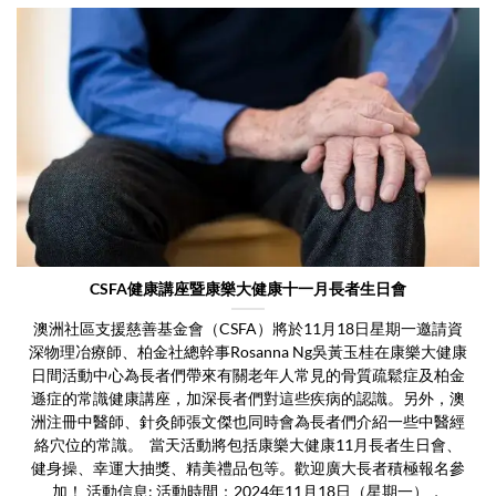
CSFA健康講座暨康樂大健康十一月長者生日會
澳洲社區支援慈善基金會（CSFA）將於11月18日星期一邀請資
深物理冶療師、柏金社總幹事Rosanna Ng吳黃玉桂在康樂大健康
日間活動中心為長者們帶來有關老年人常見的骨質疏鬆症及柏金
遜症的常識健康講座，加深長者們對這些疾病的認識。另外，澳
洲注冊中醫師、針灸師張文傑也同時會為長者們介紹一些中醫經
絡穴位的常識。 當天活動將包括康樂大健康11月長者生日會、
健身操、幸運大抽獎、精美禮品包等。歡迎廣大長者積極報名參
加！ 活動信息: 活動時間：2024年11月18日（星期一），