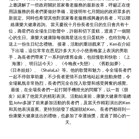
上臺講解了一些政府關於居家養老服務的最新改革，呼籲正在使
用該服務的長者們要做好準備，迎接明年七月開始的政府眾多的
新規定。同時也希望其他對居家養老服務感興趣的長者，可以聯
絡康樂大健康咨詢。 當天慶祝十月份長者生日的生日會共有十
位，壽星們在全場生日歌聲中，許願和切下蛋糕，渡過了一個開
心的生日。康樂大健康除每個壽星送出生日蛋糕外，也特別每人
送上一份生日纪念禮物。 接著，活動的重頭戲來了，Ken在介紹
下出場，這位常常在悉尼許多大大小小慈善晚宴上表演的男歌
手，為長者們帶來了一系列的懷舊金曲，包括慢歌和快歌：《上
海灘》、明日話今天》、《今晚夜+失戀》、《舊歡如夢》、
《日本娃娃》、《ShalaLa》等。他的歌聲和魅力，令全場長者們
一起不停鼓掌助慶，不少長者更情不自禁地站起來扭動身體，令
全場氣氛非常熱烈，長者們完全在投入歌聲和感受興奮的感覺。
最後，在全場長者們一起打開手機燈光的閃耀下，以一首《朋
友》結束了他當天的精彩表演。 活動結束前，康樂大健康市場總
監John多謝了前來參加活動的長者們，及當天作精彩演出的Ken
和其他表演嘉賓。更特別頒發了感謝狀給Ken。 長者們都得到一
份康樂大健康送出的禮物，也參加了幸運抽獎，度過了開心的一
天。