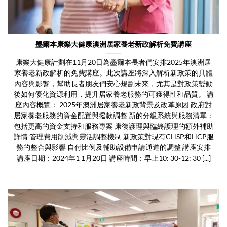
墨爾本康樂大健康澳洲居家養老新政解析免費講座
康樂大健康計劃在11月20日為墨爾本長者們安排2025年澳洲居
家養老新政解析的免費講座。此次講座將深入解析新政策的具體
內容與影響，幫助長者朋友們安心規劃未來，尤其是對政策變動
後如何優化資源利用，提升居家養老服務的可獲得性和品質。 講
座內容概覽： 2025年澳洲居家養老新政背景及改革原因 政府對
居家養老服務的資金配置與撥款調整 新的分級系統與服務清單：
包括更高的資金支持和服務專案 康復護理與臨終護理的額外補助
詳情 管理費用削減與靈活調整機制 新政策對現有CHSP和HCP服
務的整合與影響 自付比例及輔助設備申請通道的調整 講座安排
講座日期：2024年1 1月20日 講座時間：早上10: 30-12: 30 [...]