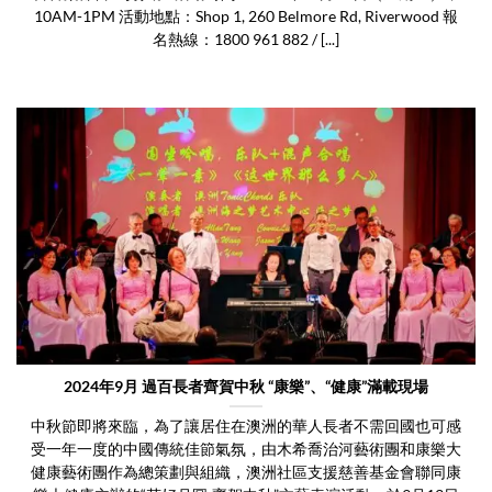
10AM-1PM 活動地點：Shop 1, 260 Belmore Rd, Riverwood 報
名熱線：1800 961 882 / [...]
2024年9月 過百長者齊賀中秋 “康樂”、“健康”滿載現場
中秋節即將來臨，為了讓居住在澳洲的華人長者不需回國也可感
受一年一度的中國傳統佳節氣氛，由木希喬治河藝術團和康樂大
健康藝術團作為總策劃與組織，澳洲社區支援慈善基金會聯同康