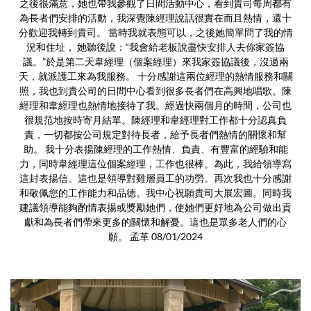
之後很滿意，她也帶我參觀了日間活動中心，看到貴司每周都有
為長者們安排的活動，我深覺陳經理說話很實在而且熱情，還十
分歡迎我轉到貴司。 當時我就表態可以，之後她簡單問了我的情
況和住址， 她聽後說：“我會給老板說盡快安排人去你家簽協
議。”於是第二天韋經理（個案經理）來我家簽協議後，沒過兩
天，就派護工來為我服務。 十分感謝這兩位經理的熱情服務和關
照，我也到貴公司的日間中心看到很多長者們在高興地唱歌。陳
經理和韋經理也熱情地接待了我。經過快兩個月的時間，公司也
很規范地按時寄月結單。陳經理和韋經理對工作都十分認真負
責，一切都按公司規定對待長者，給予長者們熱情的關懷和幫
助。 我十分表揚陳經理的工作熱情、負責、有豐富的經驗和能
力，同時韋經理這位個案經理，工作也很棒。為此，我給領導寫
這封表揚信。這也是領導對雞層員工的功勞。再次我也十分感謝
和敬佩您的工作能力和品德。我中心祝願貴司大展宏圖。同時我
建議領導能夠酌情表揚或獎勵她們，使她們更好地為公司做出貢
獻和為長者們帶來更多的關懷和解憂。這也是眾多老人們的心
願。 孟革 08/01/2024