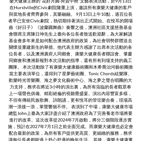
樂大健康主辦的“花好月圓·齊賀中秋”文藝表演活動，於9月13日
在Hurstville的Civic劇院隆重上演，邀請所有康樂大健康的客戶
與當地長者齊齊參與，其樂融融。 9月13日上午10點，過百位長
者早已安坐Civic劇院，熱切期待著演出正式開始。在悅耳的開場
曲《好日子》《波蘭圓舞曲》奏響之後，澳洲社區支援慈善基金
會聯席主席陳日坤先生上臺向各位長者致送歡迎辭，為大家解讀
基金會多年來是如何配合澳洲政府的政策，為社會弱勢群體送去
關懷並重建新生的舉措。他代表主辦方感謝了出席本次活動的各
位長者，以及澳洲廣府人同鄉會、康樂大健康長者聯誼會、肇慶
同鄉會和澳洲新報對本次活動的指導，還有所有到場支持的義工
團隊。 本次活動除了有康樂大健康藝術團和木希喬治河藝術團擔
當主要表演單位，還得到了星夢藝術團、Tonic Chords絃樂隊、
歡樂時光管樂團、海之夢文化藝術中心、海之夢之聲合唱團的大
力支持，務求在將近3小時的演出裏，為所有蒞臨的長者觀眾奉
上一場聲色俱備、精彩絕倫的視聽覺盛宴。演出內容豐富多樣，
不但有傳統民族歌舞、詩朗誦，更有悅耳的管弦樂合奏，現場高
潮一浪接一浪，掌聲響個不停。 表演到了中場，康樂大健康市場
總監John上臺為大家詳盡介紹了澳洲政府為了完善養老市場將要
進行的改革。這次改革從2024年7月啟動，將分三個階段逐步實
施，預計在2027年7月1日之前全面完成。而康樂大健康也必定會
配合最新的政策，為所有客戶提供更高質、更細緻的服務，務求
讓每位長者都能過上舒心舒適的晚年生活。 其後，康樂大健康董