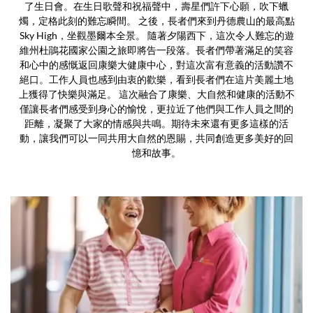
了生日會。在生日歌聲和祝福聲中，壽星們許下心願，吹下蠟
燭，定格此刻的難忘瞬間。 之後，長者們來到丹德農山的最高點
Sky High，坐觀墨爾本全景。 隨著夕陽西下，這次令人難忘的遊
維州杜鵑花國家公園之旅即將告一段落。長者們帶著滿足的笑容
和心中的感慨返回康樂大健康中心，對這次富有意義的活動讚不
絕口。工作人員也感到由衷的歡樂，看到長者們在這片美麗土地
上獲得了快樂與滿足。 這次融合了康樂、大自然和健康的活動不
僅讓長者們感受到身心的愉悅，更拉近了他們與工作人員之間的
距離，凝聚了大家的情感與共鳴。期待未來還有更多這樣的活
動，讓我們可以一同共用大自然的恩賜，共同創造更多美好的回
憶和故事。