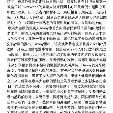
請下，香港TVB著名電視藝員陈山聪、龚嘉欣會在9月9日星期一
親臨位於Riverwood的康樂大健康日間中心和長者們一起開心迎
中秋。消息一出，長者們興奮不已，紛紛報名，期待這一天的到
來。 9月9日，天色晴朗，超過百名長者紛紛湧入康樂大健康日間
活動中心，以期能一賭熟悉的電視明星的風采。在活動開始前，
康樂大健康的負責人Jenny康首先向長者們解釋了當前的澳洲養
老改革。盡管現有的澳洲養老體系已經相對完善，但為了追求更
大的公平性，澳洲一直在不斷改進，這也促成了最新的澳洲養老
改革計劃的推出。Jenny指出，這次澳洲養老改革將從2024年7月
啟動，分為三個階段逐步實施，預計在2027年7月1日之前完成全
面改革。 此外，Jenny還詳細介紹了改革的主要內容以及改革後
長者們可以享受到的服務。長者們專心聆聽， 表示對康樂大健康
未來分享更多與改革相關的更新消息充滿期待。 Jenny的分享結
束後，即揭開了精彩活動的序幕。 首先登場的是澳洲大健康藝術
團的表演嘉賓，帶來了令人驚艷的表演。澳洲大健康藝術團自成
立以來，經常在康樂大健康的活動上為長者們獻上多彩多姿的節
目，而這次也不例外。 興奮的時刻到了，兩位大家熟悉的電視
明星陳山聰和龔嘉欣，上臺親切地和長者們打招呼，長者們也爆
發出熱烈的歡迎，掌聲雷動，歡呼聲此起彼落。兩位明星首先親
自和長者們一起做了一些簡單的熱身運動，接著，兩位嘉賓帶領
長者們一同參與健身操和玩抖乒乓球等遊戲。儘管這是他們第一
次嘗試此遊戲，但當掌握竅門後，他們細心地教導長者們遊戲技