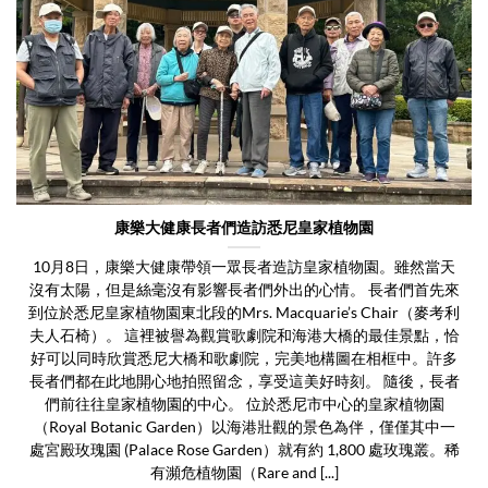
康樂大健康長者們造訪悉尼皇家植物園
10月8日，康樂大健康帶領一眾長者造訪皇家植物園。雖然當天
沒有太陽，但是絲毫沒有影響長者們外出的心情。 長者們首先來
到位於悉尼皇家植物園東北段的Mrs. Macquarie’s Chair（麥考利
夫人石椅）。 這裡被譽為觀賞歌劇院和海港大橋的最佳景點，恰
好可以同時欣賞悉尼大橋和歌劇院，完美地構圖在相框中。許多
長者們都在此地開心地拍照留念，享受這美好時刻。 隨後，長者
們前往往皇家植物園的中心。 位於悉尼市中心的皇家植物園
（Royal Botanic Garden）以海港壯觀的景色為伴，僅僅其中一
處宮殿玫瑰園 (Palace Rose Garden）就有約 1,800 處玫瑰叢。稀
有瀕危植物園（Rare and [...]