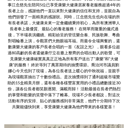
事江念慈先生陪同5位已享受康樂大健康居家養老服務超過4年的
長者上台，感謝他們一直以來對大健康的信任和支持，並親自為
他們頒發了一面精美的感謝狀。同時，江念慈先生也向在場的所
有長者承諾，大健康未來一定會繼續秉持初心，為所有澳洲華人
長者奉上最優質、最貼心的養老服務！ 在簡單而隆重的儀式過
後，下半場表演繼續。精彩紛呈的管弦樂合奏、民族歌舞、粵曲
對唱輪番上演，令觀眾們大飽眼福耳福。而最令全場興奮的，還
數康樂大健康的客戶長者合唱的一首《友誼之光》，眼看多位超
過80高齡的長者還健康佇立在臺上整齊的合唱出動人的歌聲，可
見康樂大健康確實真真正正地為所有客戶送出了“康樂”和“大健
康”的服務！ 終於等到了萬眾期待的抽獎環節。喬治河市議員劉
娜心今天也到了現場，為各位長者送上暖心的中秋祝福，並親手
為現場觀眾抽出了十數份禮品。是次抽獎得到了通利超級市場贊
助的15盒精美月餅，還有各種各樣豐富實用的小禮品總數接近30
份，讓各位長者都笑顏逐開、滿載而歸！ 活動最後在長者們熱烈
的掌聲和歡樂的笑聲中落下了帷幕。現場不少長者都說，對這次
活動有序的安排、貼心的服務感到非常滿意，他們十分期待下次
共聚能儘快到來，享受康樂大健康為他們帶來的各樣驚喜！