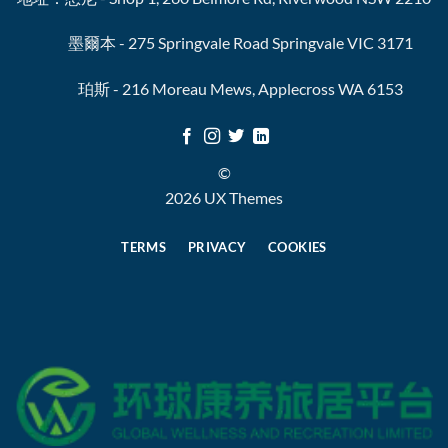
墨爾本 - 275 Springvale Road Springvale VIC 3171
珀斯 - 216 Moreau Mews, Applecross WA 6153
©
2026 UX Themes
TERMS
PRIVACY
COOKIES