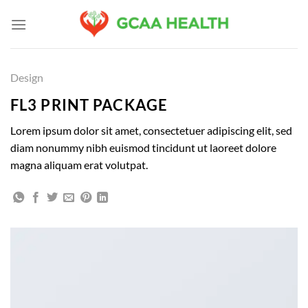
Skip
to
content
Design
FL3 PRINT PACKAGE
Lorem ipsum dolor sit amet, consectetuer adipiscing elit, sed
diam nonummy nibh euismod tincidunt ut laoreet dolore
magna aliquam erat volutpat.