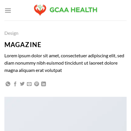
Skip
to
content
Design
MAGAZINE
Lorem ipsum dolor sit amet, consectetuer adipiscing elit, sed
diam nonummy nibh euismod tincidunt ut laoreet dolore
magna aliquam erat volutpat